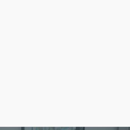
gegenseitig und schaffen ein Umfeld, in dem man
gern reinkommt und ungern wieder rausgeht. Fachlich
geben wir Gas, menschlich bleiben wir entspannt und
unkompliziert. Genau diese Mischung aus Qualität,
Humor und echtem Miteinander macht uns aus.
Mehr über unsere Karrieremöglichkeiten entdecken